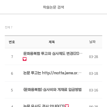
학술논문 검색
전체 7
번호
제목
날짜
문화융복합 투고와 심사제도 변경(202
7
03-28
6년도)
6
03-18
논문 투고는 http://motta.jams.or.k
r/ 에서 하셔야 합니다. 본 홈페이지에서
는 논문…
5
03-16
<문화융복합> 심사비와 게재료 입금방법
4
06-28
논문 유사도 검사 안내(KCI)