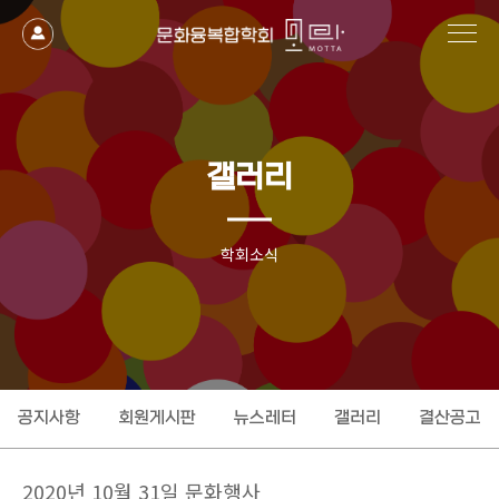
작성자
댓글
조회
작성일
갤러리
학회소식
공지사항
회원게시판
뉴스레터
갤러리
결산공고
2020년 10월 31일 문화행사